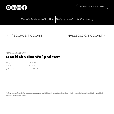
ZÓNA PODCASTERA
EP MEDIA LAB
Domů
Podcasty
Služby
Reference
O nás
Kontakty
PŘEDCHOZÍ PODCAST
NÁSLEDUJÍCÍ PODCAST
PORTFOLIO PODCASTŮ
Frankieho finanční podcast
Kategorie:
Podnikání
Lukáš Frank
Moderátor:
Společnost:
Lukáš Frank
Ve Frankieho finančním podcastu odpovídá Lukáš Frank na otázky, které se týkají hypoték, investic, pojištění a dalších
témat z finančního světa.